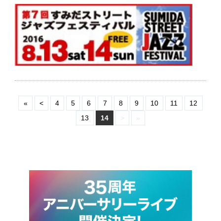
«
<
4
5
6
7
8
9
10
11
12
13
14
>
»