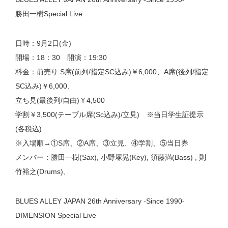
勝田一樹Special Live
日時：9月2日(金)
開場：18：30 開演：19:30
料金：前売り S席(前列/指定SC込み)￥6,000、A席(後列/指定
SC込み)￥6,000、
立ち見(最後列/自由)￥4,500
学割￥3,500(テーブル席(Sc込み)/立見) ※当日学生証提示
(各税込)
※入場順→①S席、②A席、③立見、④学割、⑤当日券
メンバー：勝田一樹(Sax), 小野塚晃(Key), 須藤満(Bass) , 則
竹裕之(Drums),
BLUES ALLEY JAPAN 26th Anniversary -Since 1990-
DIMENSION Special Live