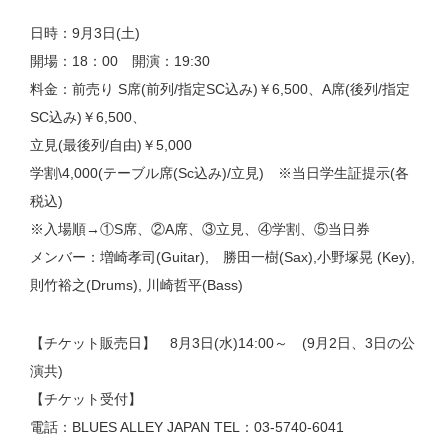
日時：9月3日(土)
開場：18：00 開演：19:30
料金：前売り S席(前列/指定SC込み)￥6,500、A席(後列/指定
SC込み)￥6,500、
立見(最後列/自由)￥5,000
学割\4,000(テーブル席(Sc込み)/立見) ※当日学生証提示(各
税込)
※入場順→①S席、②A席、③立見、④学割、⑤当日券
メンバー：増崎孝司(Guitar), 勝田一樹(Sax),小野塚晃 (Key),
則竹裕之(Drums), 川崎哲平(Bass)
【チケット販売日】 8月3日(水)14:00～ (9月2日、3日の公
演共)
【チケット受付】
電話：BLUES ALLEY JAPAN TEL：03-5740-6041