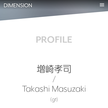
DIMENSION
PROFILE
増崎孝司
/
Takashi Masuzaki
(gt)