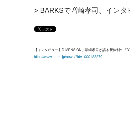
BARKSで増崎孝司、イン
【インタビュー】DIMENSION、増崎孝司が語る新体制の『
https://www.barks.jp/news/?id=1000183870