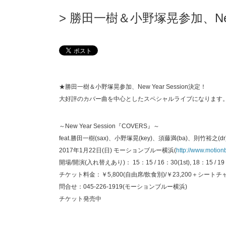
勝田一樹＆小野塚晃参加、New Y
★勝田一樹＆小野塚晃参加、New Year Session決定！
大好評のカバー曲を中心としたスペシャルライブになります
～New Year Session『COVERS』～
feat.勝田一樹(sax)、小野塚晃(key)、須藤満(ba)、則竹裕之(dr
2017年1月22日(日) モーションブルー横浜(
http://www.motionb
開場/開演(入れ替えあり)： 15：15 / 16：30(1st), 18：15 / 19
チケット料金：￥5,800(自由席/飲食別)/￥23,200＋シートチ
問合せ：045-226-1919(モーションブルー横浜)
チケット発売中