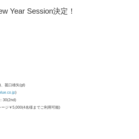
ear Session決定！
。
)、菰口雄矢(gt)
lue.co.jp
)
：30(2nd)
ャージ￥5,000(4名様までご利用可能)