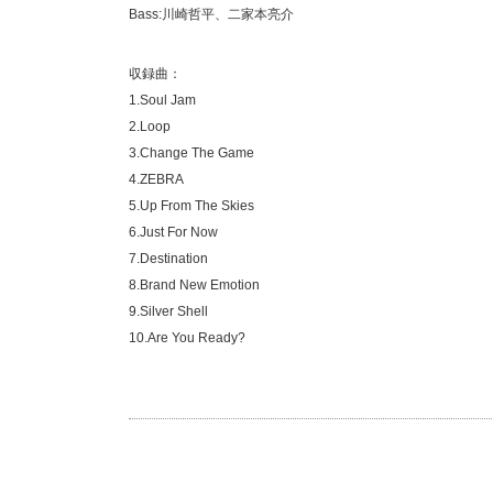
Bass:川崎哲平、二家本亮介
収録曲：
1.Soul Jam
2.Loop
3.Change The Game
4.ZEBRA
5.Up From The Skies
6.Just For Now
7.Destination
8.Brand New Emotion
9.Silver Shell
10.Are You Ready?