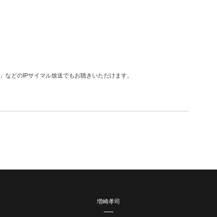
diko」などのIPサイマル放送でもお聴きいただけます。
増崎孝司