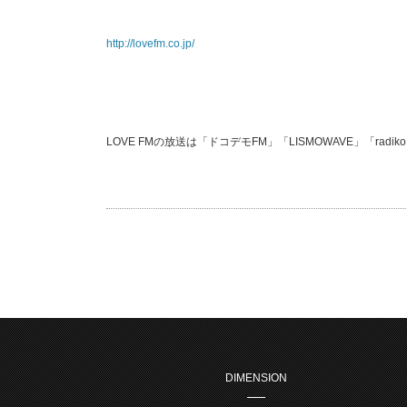
http://lovefm.co.jp/
LOVE FMの放送は「ドコデモFM」「LISMOWAVE」「ra
DIMENSION