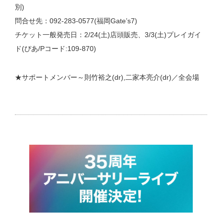
別)
問合せ先：092-283-0577(福岡Gate’s7)
チケット一般発売日：2/24(土)店頭販売、3/3(土)プレイガイ
ド(ぴあ/Pコード:109-870)
★サポートメンバー～則竹裕之(dr),二家本亮介(dr)／全会場