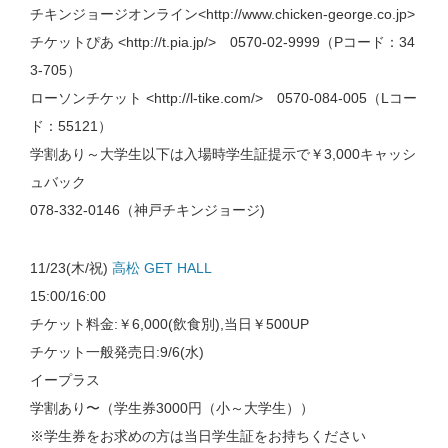
チキンジョージオンライン<http://www.chicken-george.co.jp>
チケットぴあ <http://t.pia.jp/> 0570-02-9999（Pコード：34
3-705）
ローソンチケット <http://l-tike.com/> 0570-084-005（Lコー
ド：55121）
学割あり～大学生以下は入場時学生証提示で￥3,000キャッシ
ュバック
078-332-0146（神戸チキンジョージ)
11/23(木/祝)
高松 GET HALL
15:00/16:00
チケット料金:￥6,000(飲食別),当日￥500UP
チケット一般発売日:9/6(水)
イープラス
学割あり〜（学生券3000円（小～大学生））
※学生券をお求めの方は当日学生証をお持ちください