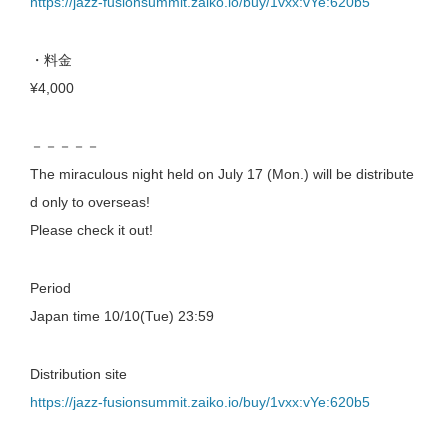
https://jazz-fusionsummit.zaiko.io/buy/1vxx:vYe:620b5
・料金
¥4,000
－－－－－
The miraculous night held on July 17 (Mon.) will be distribute
d only to overseas!
Please check it out!
Period
Japan time 10/10(Tue) 23:59
Distribution site
https://jazz-fusionsummit.zaiko.io/buy/1vxx:vYe:620b5