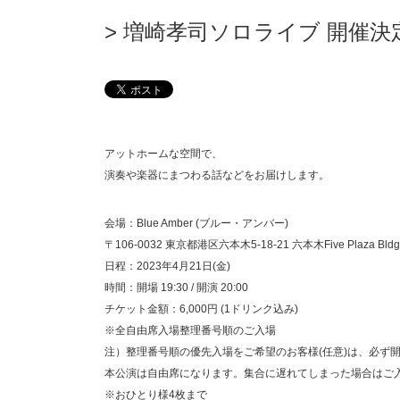
増崎孝司ソロライブ 開催決
アットホームな空間で、
演奏や楽器にまつわる話などをお届けします。
会場：Blue Amber (ブルー・アンバー)
〒106-0032 東京都港区六本木5-18-21 六本木Five Plaza Bldg
日程：2023年4月21日(金)
時間：開場 19:30 / 開演 20:00
チケット金額：6,000円 (1ドリンク込み)
※全自由席入場整理番号順のご入場
注）整理番号順の優先入場をご希望のお客様(任意)は、必ず
本公演は自由席になります。集合に遅れてしまった場合はご
※おひとり様4枚まで