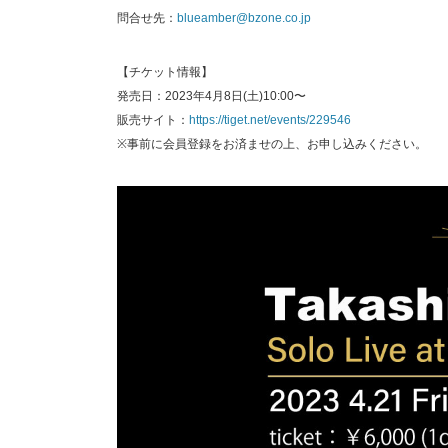
問合せ先：
blueamber@bzone.co.jp
【チケット情報】
発売日：2023年4月8日(土)10:00〜
販売サイト：
https://tiget.net/events/229546
※事前に会員登録をお済ませの上、お申し込みください。