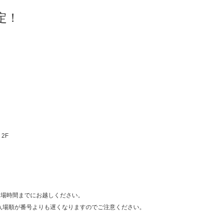
定！
 2F
開場時間までにお越しください。
入場順が番号よりも遅くなりますのでご注意ください。