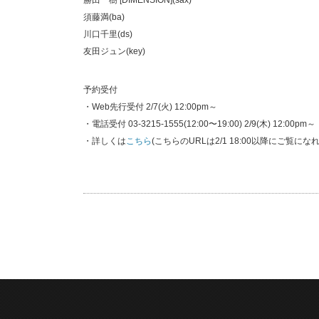
勝田一樹 [DIMENSION](sax)
須藤満(ba)
川口千里(ds)
友田ジュン(key)
予約受付
・Web先行受付 2/7(火) 12:00pm～
・電話受付 03-3215-1555(12:00〜19:00) 2/9(木) 12:00pm～
・詳しくは
こちら
(こちらのURLは2/1 18:00以降にご覧にな