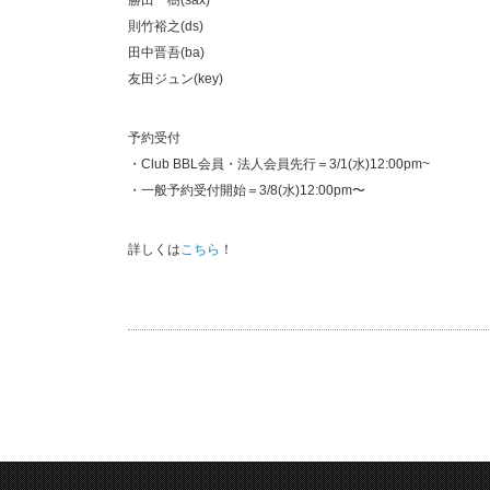
勝田一樹(sax)
則竹裕之(ds)
田中晋吾(ba)
友田ジュン(key)
予約受付
・Club BBL会員・法人会員先行＝3/1(水)12:00pm~
・一般予約受付開始＝3/8(水)12:00pm〜
詳しくは
こちら
！