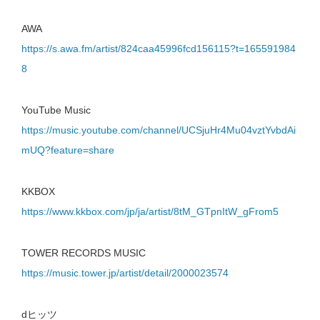
AWA
https://s.awa.fm/artist/824caa45996fcd156115?t=165591984
8
YouTube Music
https://music.youtube.com/channel/UCSjuHr4Mu04vztYvbdAi
mUQ?feature=share
KKBOX
https://www.kkbox.com/jp/ja/artist/8tM_GTpnItW_gFrom5
TOWER RECORDS MUSIC
https://music.tower.jp/artist/detail/2000023574
dヒッツ