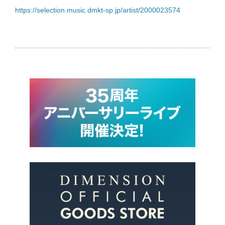
https://selection.music.dmkt-sp.jp/artist/2000023574