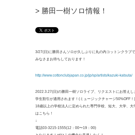
勝田一樹ソロ情報！
3/27(日)に勝田さんソロが久しぶりに丸の内コットンクラブ
みなさまお待ちしております！
http://www.cottonclubjapan.co.jp/jp/sp/artists/kazuki-katsuta/
2022.3.27(日)の勝田一樹ソロライブ、リクエストにお答え
学生割引が適用されます！(ミュージックチャージ50%OFF！
18歳以上の学校法人に定められた専門学校、短大、大学、
はこちら！
↓
電話03-3215-1555(12：00〜19：00)