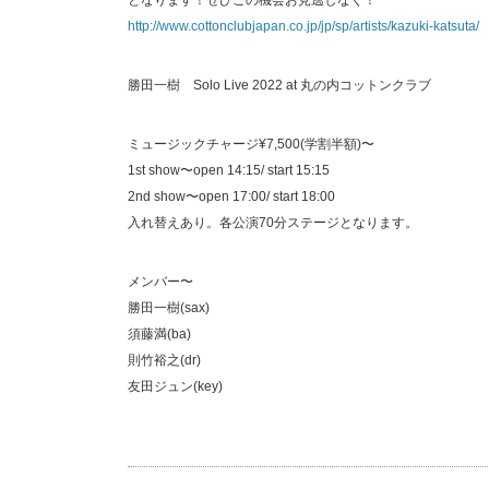
となります！ぜひこの機会お見逃しなく！
http://www.cottonclubjapan.co.jp/jp/sp/artists/kazuki-katsuta/
勝田一樹 Solo Live 2022 at 丸の内コットンクラブ
ミュージックチャージ¥7,500(学割半額)〜
1st show〜open 14:15/ start 15:15
2nd show〜open 17:00/ start 18:00
入れ替えあり。各公演70分ステージとなります。
メンバー〜
勝田一樹(sax)
須藤満(ba)
則竹裕之(dr)
友田ジュン(key)