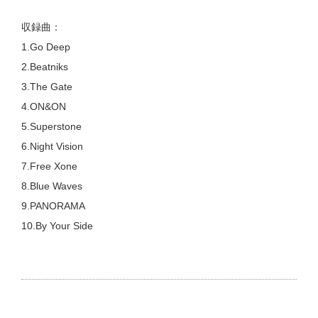
収録曲：
1.Go Deep
2.Beatniks
3.The Gate
4.ON&ON
5.Superstone
6.Night Vision
7.Free Xone
8.Blue Waves
9.PANORAMA
10.By Your Side